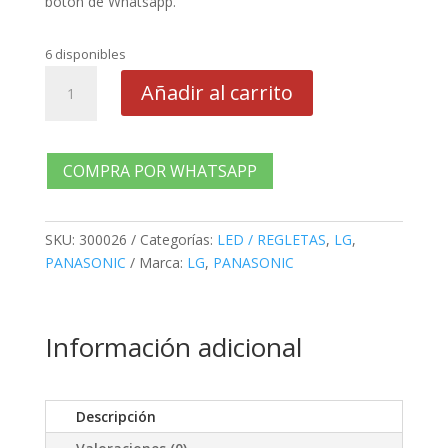
botón de Whatsapp.
6 disponibles
LED
Añadir al carrito
LG
-
PANASONIC
42LS4600,
COMPRA POR WHATSAPP
42LS5700,
42LM6200,
4
SKU:
300026
Categorías:
LED / REGLETAS
,
LG
,
cantidad
PANASONIC
Marca:
LG
,
PANASONIC
Información adicional
Descripción