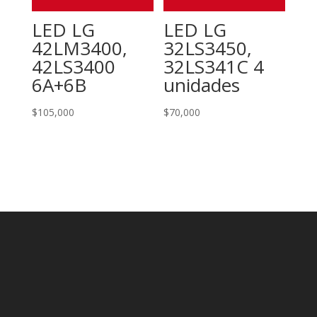
LED LG
LED LG
42LM3400,
32LS3450,
42LS3400
32LS341C 4
6A+6B
unidades
$
105,000
$
70,000