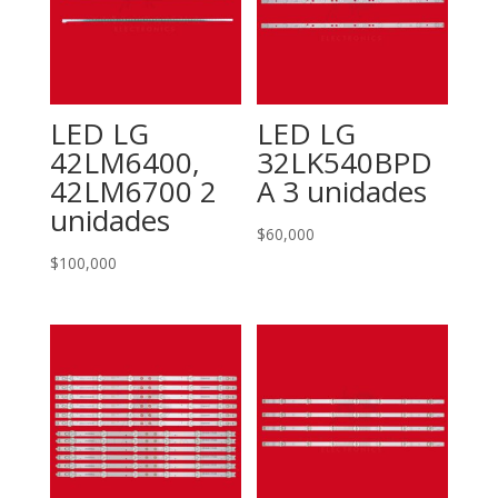
LED LG
LED LG
42LM6400,
32LK540BPD
42LM6700 2
A 3 unidades
unidades
$
60,000
$
100,000