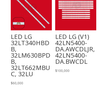
LED LG
LED LG (V1)
32LT340HBD
42LN5400-
B,
DA.AWCDLJR,
32LM630BPD
42LN5400-
B,
DA.BWCDL
32LT662MBU
$
100,000
C, 32LU
$
60,000