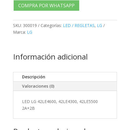
42LE4600,
COMPRA POR WHATSAPP
42LE4300,
42LE5500
2A+2B
SKU:
300019
Categorías:
LED / REGLETAS
,
LG
cantidad
Marca:
LG
Información adicional
Descripción
Valoraciones (0)
LED LG 42LE4600, 42LE4300, 42LE5500
2A+2B