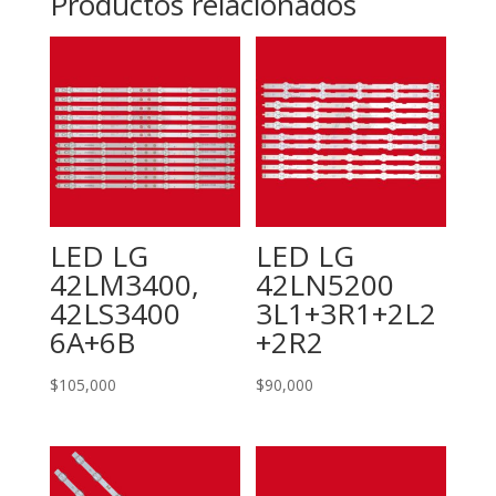
Productos relacionados
LED LG
LED LG
42LM3400,
42LN5200
42LS3400
3L1+3R1+2L2
6A+6B
+2R2
$
105,000
$
90,000