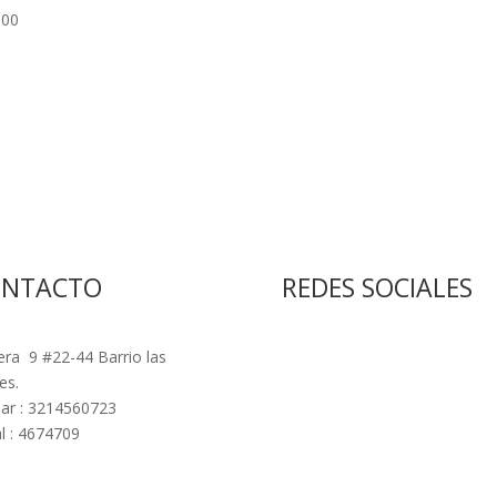
000
ONTACTO
REDES SOCIALES
era 9 #22-44 Barrio las
es.
lar : 3214560723
l : 4674709