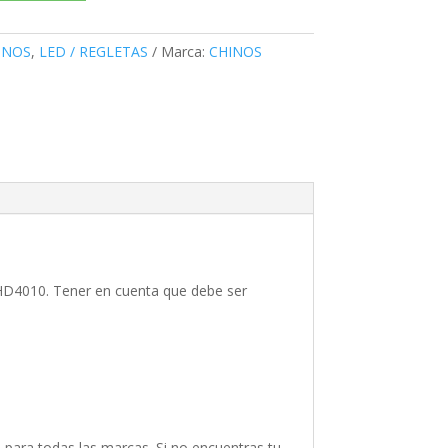
INOS
,
LED / REGLETAS
Marca:
CHINOS
-FHD4010. Tener en cuenta que debe ser
para todas las marcas. Si no encuentras tu