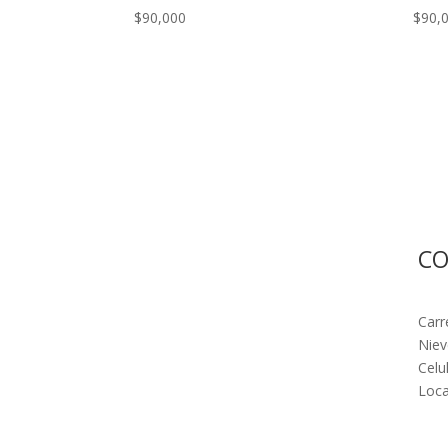
$
90,000
$
90,
C
Carr
Niev
Celu
Loca