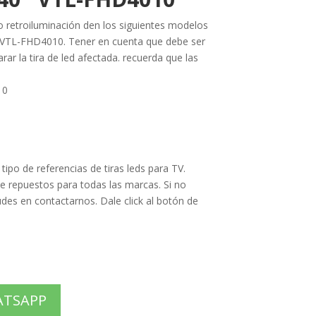
t o retroiluminación den los siguientes modelos
 VTL-FHD4010. Tener en cuenta que debe ser
ar la tira de led afectada. recuerda que las
10
po de referencias de tiras leds para TV.
 repuestos para todas las marcas. Si no
des en contactarnos. Dale click al botón de
ATSAPP