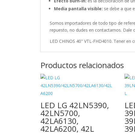
Efecto burn-in:
es la decoloración de u
Media pantalla visible:
se debe a que el
Somos importadores de todo tipo de referen
repuesto, no dudes en contactarnos. Dale c
LED CHINOS 40" VTL-FHD4010. Tener en cuen
Productos relacionados
LED LG 42LN5390,
LE
42LN5700,
39
42LA6130,
39
42LA6200, 42L
39