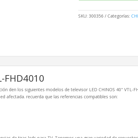
SKU:
300356
Categorías:
CH
L-FHD4010
minación den los siguientes modelos de televisor LED CHINOS 40" VTL
 led afectada. recuerda que las referencias compatibles son:
cias de tiras leds para TV. Tenemos una gran variedad de repuestos 