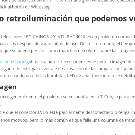
lick al botón de Whatsapp.
t o retroiluminación que podemos 
 televisores LED CHINOS 40" VTL-FHD4010 es un problema común. Es 
pantallas después de varios años de uso. Del mismo modo, el tiempo
 lo que se puede percibir como manchas de colores sobre las imágenes
 con el backlight
, es cuando el receptor enciende pero la imagen de
ncargado de entregar el voltaje de activación de las lámparas del pan
como cuando una de las bombillas LED deja de funcionar o se debilita
magen
ico:
generalmente el problema se encuentra en la T-Con, la placa en
.
ble que el conector LVDS esté parcialmente desconectado o tenga lín
arios motivos, pero lo más común es que falle una columna de transi