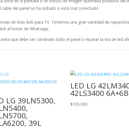
na zona de la pantalla o un efecto de imagen quemada producto del e
 cable del panel se ha soltado o está mal conectado.
cias de tiras leds para TV. Tenemos una gran variedad de repuestos 
lick al botón de Whatsapp.
ta que debe ser cambiado todo el panel o reparar la tira de led af
LED LG 42LM340
42LS3400 6A+6B
D LG 39LN5300,
$
105,000
LN5400,
LN5700,
LA6200, 39L