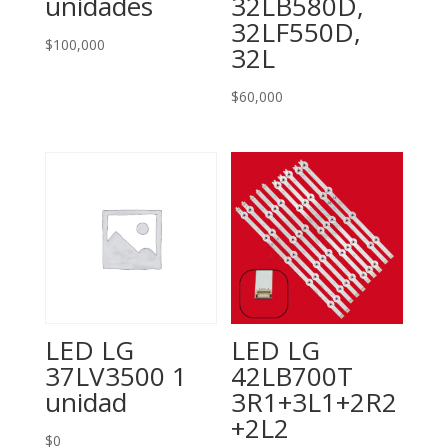
unidades
32LB580D,
32LF550D,
$
100,000
32L
$
60,000
LED LG
LED LG
37LV3500 1
42LB700T
unidad
3R1+3L1+2R2
+2L2
$
0