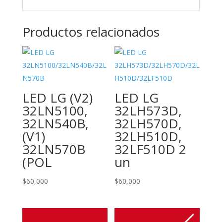
Productos relacionados
LED LG (V2)
LED LG
32LN5100,
32LH573D,
32LN540B,
32LH570D,
(V1)
32LH510D,
32LN570B
32LF510D 2
(POL
un
$
60,000
$
60,000