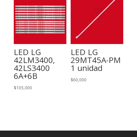
LED LG
LED LG
42LM3400,
29MT45A-PM
42LS3400
1 unidad
6A+6B
$
60,000
$
105,000