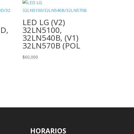
LED LG (V2)
D,
32LN5100,
32LN540B, (V1)
32LN570B (POL
$
60,000
HORARIOS