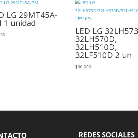
D LG 29MT45A-
 1 unidad
LED LG 32LH573
000
32LH570D,
32LH510D,
32LF510D 2 un
$
60,000
REDES SOCIALES
NTACTO