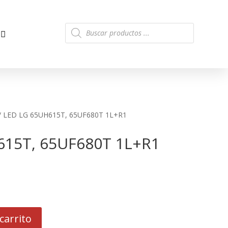
Búsqueda
de
productos
/ LED LG 65UH615T, 65UF680T 1L+R1
615T, 65UF680T 1L+R1
carrito