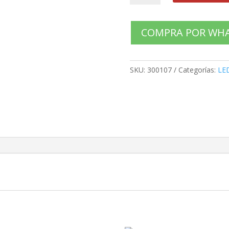
65UH615T,
65UF680T
1L+R1
COMPRA POR WH
cantidad
SKU:
300107
Categorías:
LE