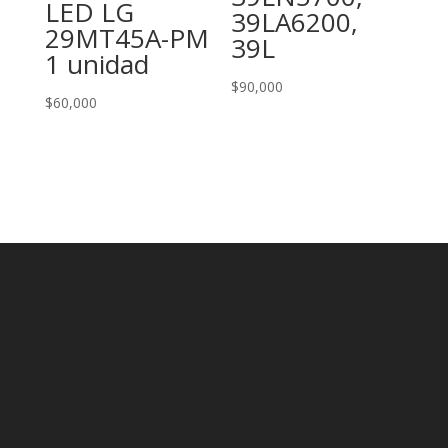
LED LG
39LA6200,
29MT45A-PM
39L
1 unidad
$
90,000
$
60,000