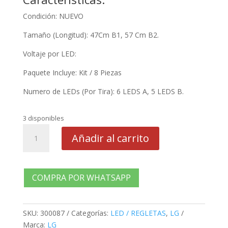
Condición: NUEVO
Tamaño (Longitud): 47Cm B1, 57 Cm B2.
Voltaje por LED:
Paquete Incluye: Kit / 8 Piezas
Numero de LEDs (Por Tira): 6 LEDS A, 5 LEDS B.
3 disponibles
LED
Añadir al carrito
LG
55UJ620T,
55LJ540T
4A+4B
COMPRA POR WHATSAPP
cantidad
SKU:
300087
Categorías:
LED / REGLETAS
,
LG
Marca:
LG