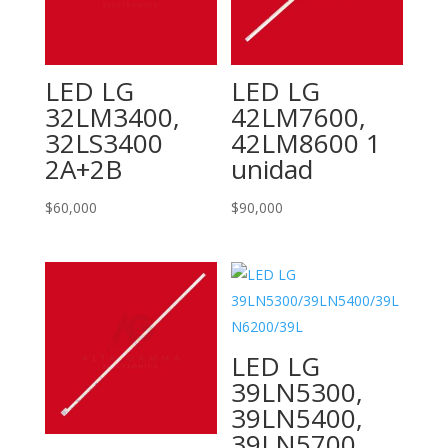
LED LG
LED LG
32LM3400,
42LM7600,
32LS3400
42LM8600 1
2A+2B
unidad
$
60,000
$
90,000
LED LG
39LN5300,
39LN5400,
39LN5700,