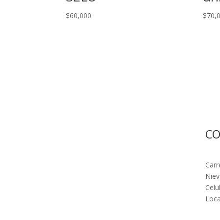
$
60,000
$
70,
C
Carr
Niev
Celu
Loca