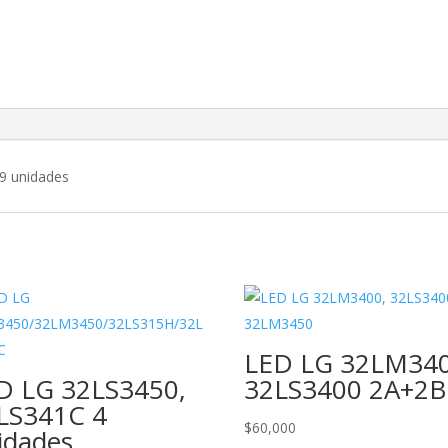
9 unidades
LED LG 32LM340
D LG 32LS3450,
32LS3400 2A+2B
LS341C 4
$
60,000
idades