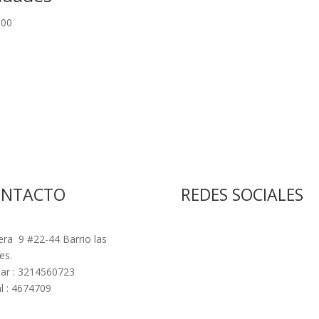
000
ONTACTO
REDES SOCIALES
era 9 #22-44 Barrio las
es.
lar : 3214560723
l : 4674709