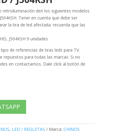
t o retroiluminación den los siguientes modelos
J504KSH. Tener en cuenta que debe ser
ar la tira de led afectada. recuerda que las
HD, J504KSH 9 unidades
po de referencias de tiras leds para TV.
 repuestos para todas las marcas. Si no
des en contactarnos. Dale click al botón de
ATSAPP
INOS
,
LED / REGLETAS
Marca:
CHINOS