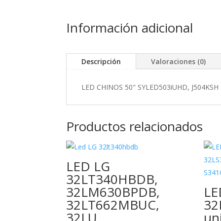
Información adicional
Descripción
Valoraciones (0)
LED CHINOS 50" SYLED503iUHD, J504KSH 
Productos relacionados
LED LG
32LT340HBDB,
32LM630BPDB,
LE
32LT662MBUC,
32
32LU
un