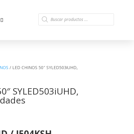
Búsqueda
de
productos
INOS
/ LED CHINOS 50″ SYLED503iUHD,
50″ SYLED503iUHD,
idades
D / J504KSH