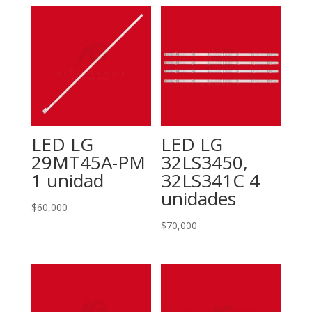
LED LG
LED LG
29MT45A-PM
32LS3450,
1 unidad
32LS341C 4
unidades
$
60,000
$
70,000