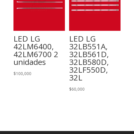
LED LG
LED LG
42LM6400,
32LB551A,
42LM6700 2
32LB561D,
unidades
32LB580D,
32LF550D,
$
100,000
32L
$
60,000