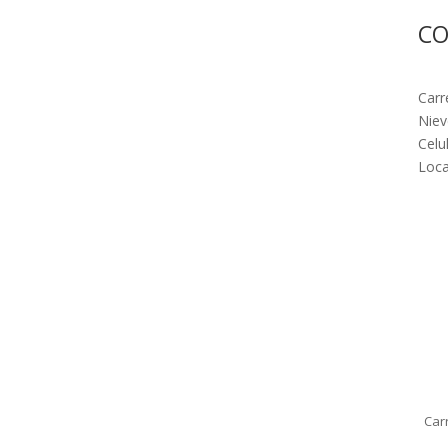
C
Carr
Niev
Celu
Loca
Car