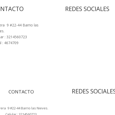
ONTACTO
REDES SOCIALES
era 9 #22-44 Barrio las
es.
lar : 3214560723
l : 4674709
REDES SOCIALE
CONTACTO
rera 9 #22-44 Barrio las Nieves.
Celular : 3214560723