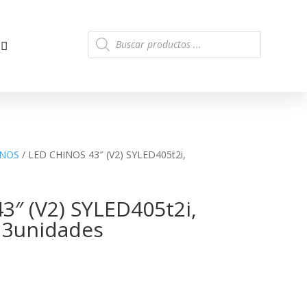
Búsqueda
de
productos
INOS
/ LED CHINOS 43″ (V2) SYLED405t2i,
3″ (V2) SYLED405t2i,
 3unidades