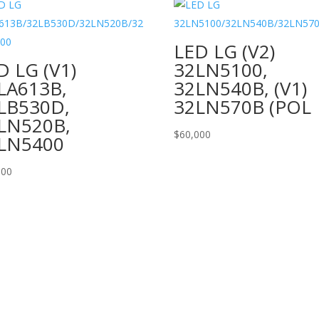
LED LG (V2)
D LG (V1)
32LN5100,
LA613B,
32LN540B, (V1)
LB530D,
32LN570B (POL
LN520B,
$
60,000
LN5400
000